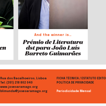
And the winner is…
Prémio de Literatura
sen
dst para João Luís
Barreto Guimarães
Rua dos Bacalhoeiros, Lisboa
FICHA TÉCNICA / ESTATUTO EDITO
Tel:
(351) 218 802 040
POLÍTICA DE PRIVACIDADE
www.josesaramago.org
blimunda@josesaramago.org
Periodicidade Mensal