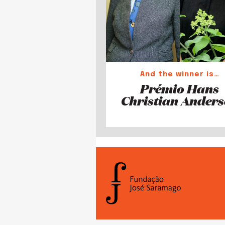
And the winner is…
Prémio Hans
Christian Ander