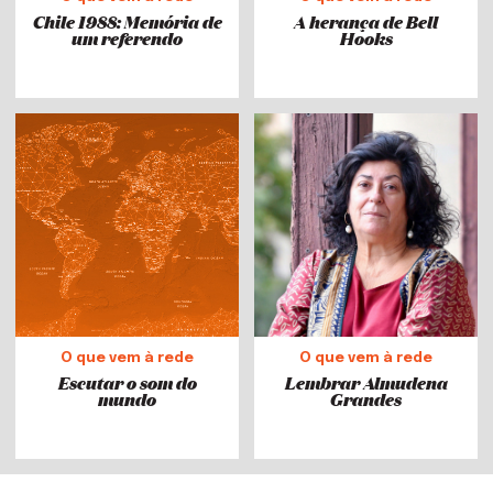
Chile 1988: Memória de
A herança de Bell
um referendo
Hooks
O que vem à rede
O que vem à rede
Escutar o som do
Lembrar Almudena
mundo
Grandes