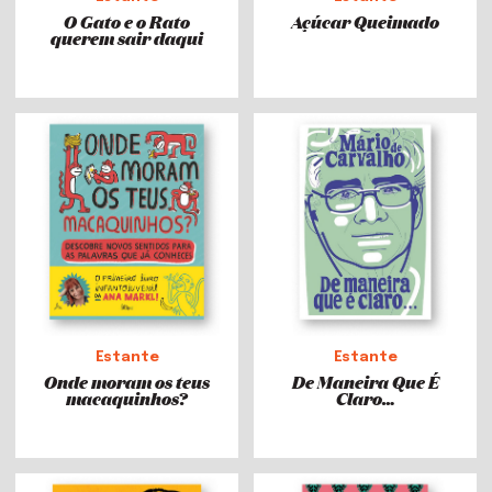
O Gato e o Rato
Açúcar Queimado
querem sair daqui
Estante
Estante
Onde moram os teus
De Maneira Que É
macaquinhos?
Claro…