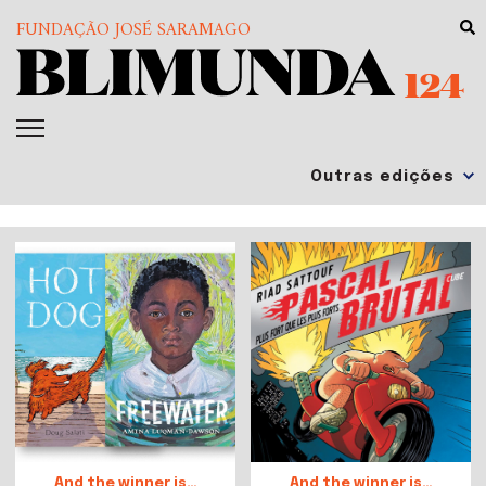
FUNDAÇÃO JOSÉ SARAMAGO
124
And the winner is…
And the winner is…