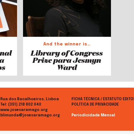
And the winner is…
onal
Library of Congress
ra
Prize para Jesmyn
os
Ward
Rua dos Bacalhoeiros, Lisboa
FICHA TÉCNICA / ESTATUTO EDITO
Tel:
(351) 218 802 040
POLÍTICA DE PRIVACIDADE
www.josesaramago.org
blimunda@josesaramago.org
Periodicidade Mensal