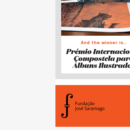
And the winner is…
Prémio Internaci
Compostela pa
Álbuns Ilustrad