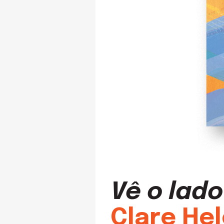
Vê o lad
Clare He