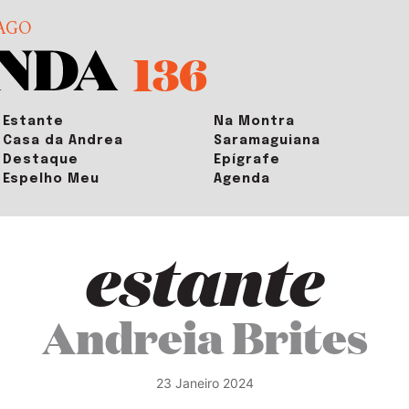
AGO
136
Estante
Na Montra
Casa da Andrea
Saramaguiana
Destaque
Epígrafe
Espelho Meu
Agenda
estante
Andreia Brites
23 Janeiro 2024