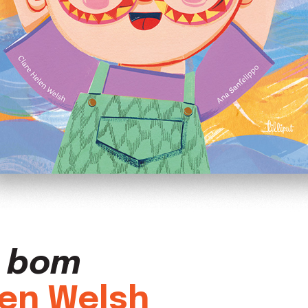
o bom
len Welsh