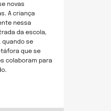
se novas
s. A criança
mente nessa
rada da escola,
, quando se
táfora que se
dos colaboram para
do.