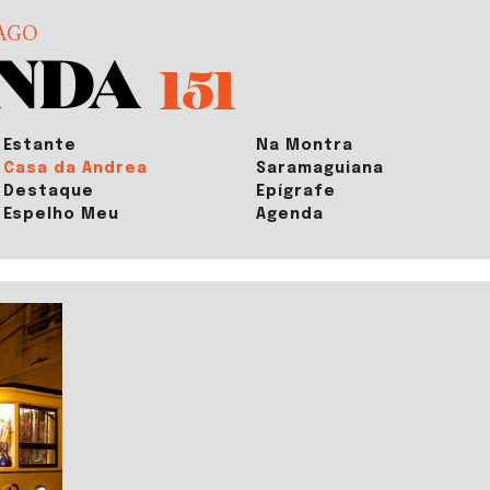
AGO
151
Estante
Na Montra
Casa da Andrea
Saramaguiana
Destaque
Epígrafe
Espelho Meu
Agenda