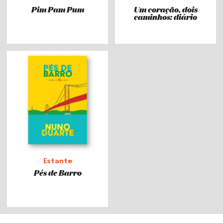
Pim Pam Pum
Um coração, dois
caminhos: diário
Estante
Pés de Barro