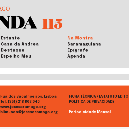
AGO
115
Estante
Na Montra
Casa da Andrea
Saramaguiana
Destaque
Epígrafe
Espelho Meu
Agenda
Rua dos Bacalhoeiros, Lisboa
FICHA TÉCNICA / ESTATUTO EDITO
Tel:
(351) 218 802 040
POLÍTICA DE PRIVACIDADE
www.josesaramago.org
blimunda@josesaramago.org
Periodicidade Mensal