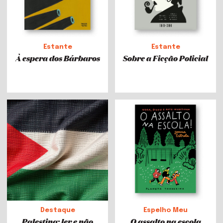
Estante
Estante
À espera dos Bárbaros
Sobre a Ficção Policial
Destaque
Espelho Meu
Palestina: ler e não
O assalto na escola