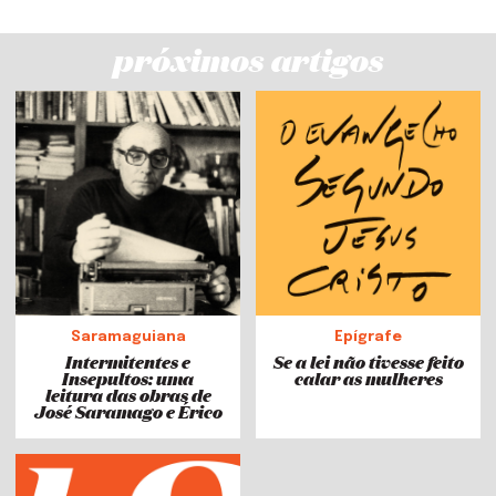
próximos artigos
Saramaguiana
Epígrafe
Intermitentes e
Se a lei não tivesse feito
Insepultos: uma
calar as mulheres
leitura das obras de
José Saramago e Érico
Veríssimo