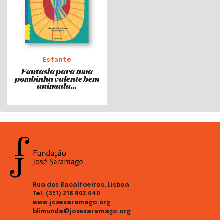
Estante
Fantasia para uma
pombinha valente bem
animada…
Rua dos Bacalhoeiros, Lisboa
Tel:
(351) 218 802 040
www.josesaramago.org
blimunda@josesaramago.org