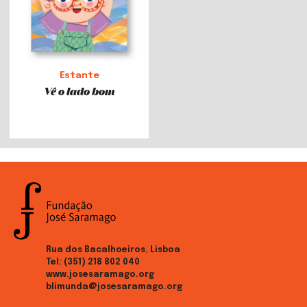
Estante
Vê o lado bom
Rua dos Bacalhoeiros, Lisboa
Tel:
(351) 218 802 040
www.josesaramago.org
blimunda@josesaramago.org