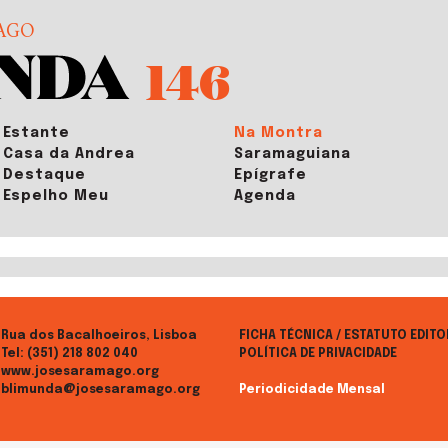
AGO
146
Estante
Na Montra
Casa da Andrea
Saramaguiana
Destaque
Epígrafe
Espelho Meu
Agenda
Rua dos Bacalhoeiros, Lisboa
FICHA TÉCNICA / ESTATUTO EDITO
Tel:
(351) 218 802 040
POLÍTICA DE PRIVACIDADE
www.josesaramago.org
blimunda@josesaramago.org
Periodicidade Mensal