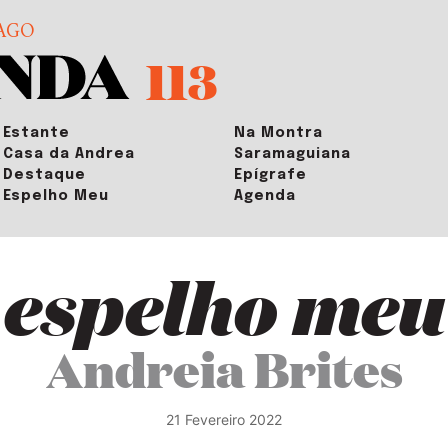
AGO
113
Estante
Na Montra
Casa da Andrea
Saramaguiana
Destaque
Epígrafe
Espelho Meu
Agenda
espelho meu
Andreia Brites
21 Fevereiro 2022