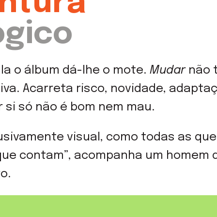
ntura
ógico
ula o álbum dá-lhe o mote.
Mudar
não 
iva. Acarreta risco, novidade, adapta
r si só não é bom nem mau.
lusivamente visual, como todas as que
 que contam”, acompanha um homem d
o.