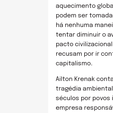
aquecimento global
podem ser tomadas 
há nenhuma maneira
tentar diminuir o 
pacto civilizaciona
recusam por ir con
capitalismo.
Ailton Krenak cont
tragédia ambienta
séculos por povos 
empresa responsáv