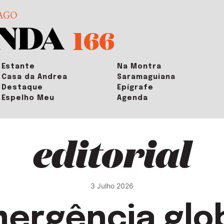
AGO
166
Estante
Na Montra
Casa da Andrea
Saramaguiana
Destaque
Epígrafe
Espelho Meu
Agenda
editorial
3 Julho 2026
ergência glo