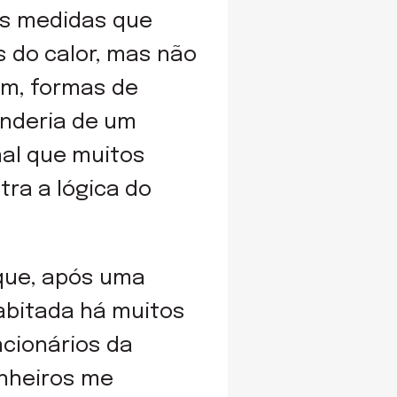
ias medidas que
s do calor, mas não
im, formas de
enderia de um
onal que muitos
tra a lógica do
 que, após uma
abitada há muitos
cionários da
nheiros me