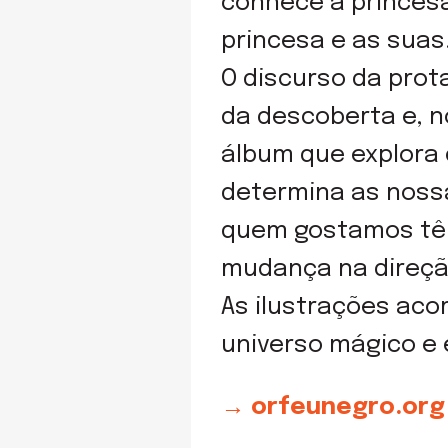
conhece a princesa
princesa e as suas
O discurso da prot
da descoberta e, n
álbum que explora
determina as noss
quem gostamos têm
mudança na direção
As ilustrações ac
universo mágico e 
→ orfeunegro.org