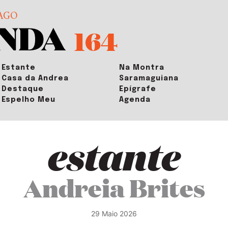
AGO
164
Estante
Na Montra
Casa da Andrea
Saramaguiana
Destaque
Epígrafe
Espelho Meu
Agenda
estante
Andreia Brites
29 Maio 2026