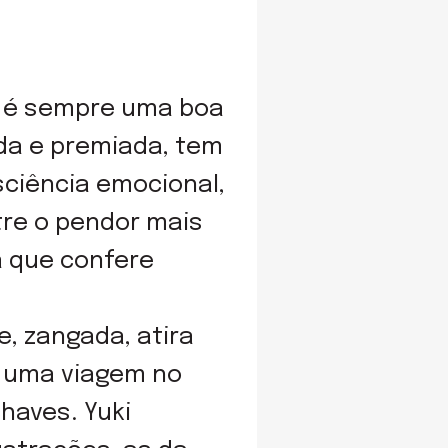
l é sempre uma boa
da e premiada, tem
nsciência emocional,
re o pendor mais
 a que confere
, zangada, atira
a uma viagem no
haves. Yuki