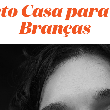
to Casa para
Branças