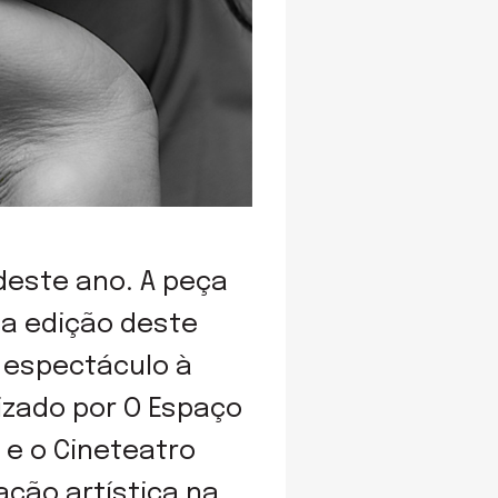
deste ano. A peça
ta edição deste
o espectáculo à
izado por O Espaço
 e o Cineteatro
ação artística na