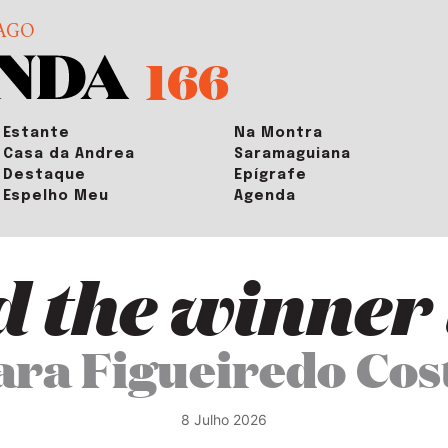
AGO
166
Estante
Na Montra
Casa da Andrea
Saramaguiana
Destaque
Epígrafe
Espelho Meu
Agenda
 the winner
ara Figueiredo Cos
8 Julho 2026