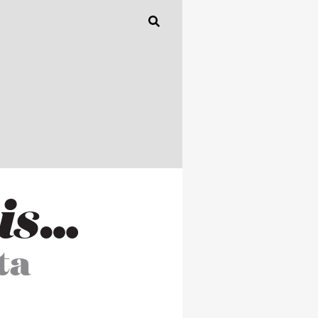
 is…
ta