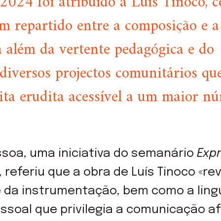
024 foi atribuído a Luís Tinoco, 
tem repartido entre a composição e a
a além da vertente pedagógica e do
diversos projectos comunitários q
ita erudita acessível a um maior n
essoa, uma iniciativa do semanário
Exp
 referiu que a obra de Luís Tinoco «re
e da instrumentação, bem como a lin
soal que privilegia a comunicação af