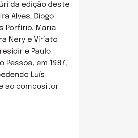
úri da edição deste
ira Alves, Diogo
 Porfírio, Maria
a Nery e Viriato
sidir e Paulo
o Pessoa, em 1987,
cedendo Luís
 e ao compositor