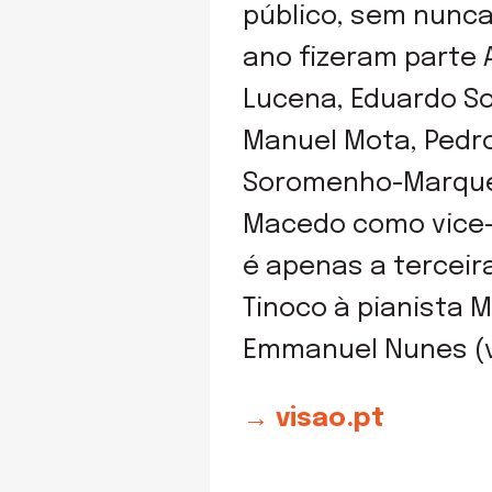
público, sem nunca
ano fizeram parte A
Lucena, Eduardo Sou
Manuel Mota, Pedro 
Soromenho-Marques
Macedo como vice-p
é apenas a terceir
Tinoco à pianista 
Emmanuel Nunes (v
→ visao.pt