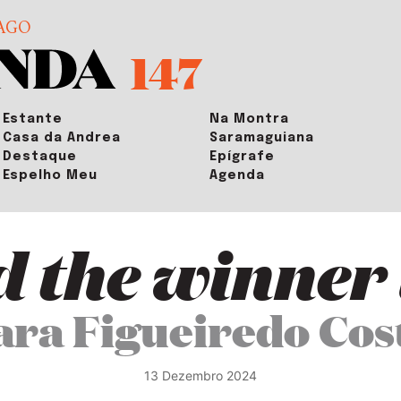
AGO
147
Estante
Na Montra
Casa da Andrea
Saramaguiana
Destaque
Epígrafe
Espelho Meu
Agenda
 the winner
ara Figueiredo Cos
13 Dezembro 2024