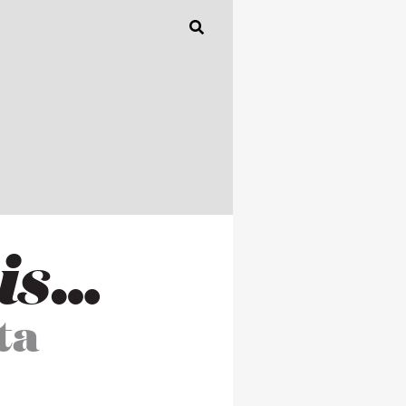
 is…
ta