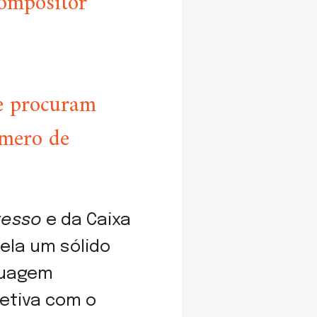
compositor
ue procuram
úmero de
resso
e da Caixa
vela um sólido
guagem
etiva com o