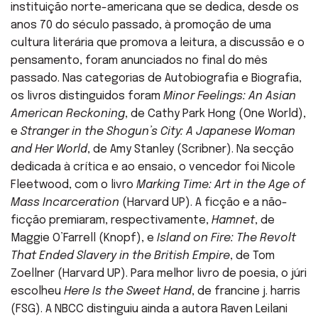
instituição norte-americana que se dedica, desde os
anos 70 do século passado, à promoção de uma
cultura literária que promova a leitura, a discussão e o
pensamento, foram anunciados no final do mês
passado. Nas categorias de Autobiografia e Biografia,
os livros distinguidos foram
Minor Feelings: An Asian
American Reckoning
, de Cathy Park Hong (One World),
e
Stranger in the Shogun’s City: A Japanese Woman
and Her World
, de Amy Stanley (Scribner). Na secção
dedicada à crítica e ao ensaio, o vencedor foi Nicole
Fleetwood, com o livro
Marking Time: Art in the Age of
Mass Incarceration
(Harvard UP). A ficção e a não-
ficção premiaram, respectivamente,
Hamnet
, de
Maggie O’Farrell (Knopf), e
Island on Fire: The Revolt
That Ended Slavery in the British Empire
, de Tom
Zoellner (Harvard UP). Para melhor livro de poesia, o júri
escolheu
Here Is the Sweet Hand
, de francine j. harris
(FSG). A NBCC distinguiu ainda a autora Raven Leilani