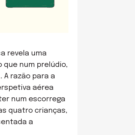
sa revela uma
o que num prelúdio,
 A razão para a
erspetiva aérea
ter num escorrega
s quatro crianças,
sentada a