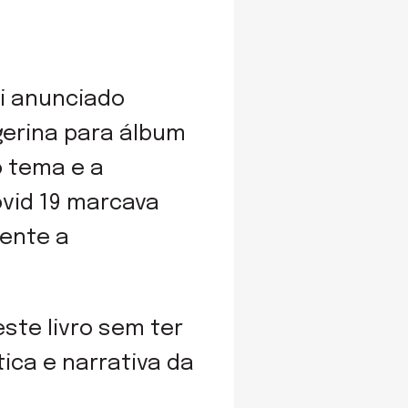
oi anunciado
gerina para álbum
o tema e a
vid 19 marcava
ente a
ste livro sem ter
ica e narrativa da