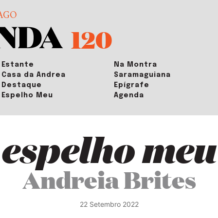
AGO
120
Estante
Na Montra
Casa da Andrea
Saramaguiana
Destaque
Epígrafe
Espelho Meu
Agenda
espelho meu
Andreia Brites
22 Setembro 2022