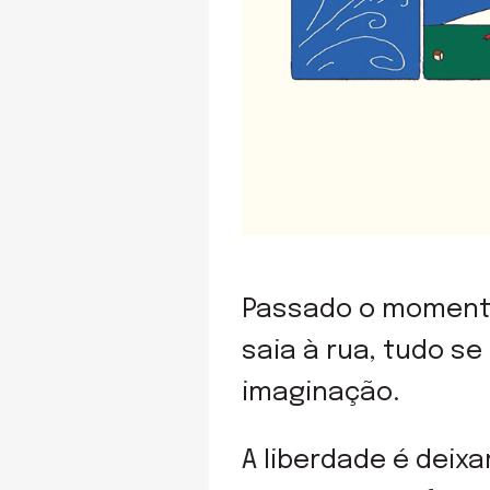
Passado o momento
saia à rua, tudo s
imaginação.
A liberdade é deix