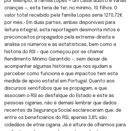
por exemplo, a família Lopes — um casal adulto e várias
crianças —, esta teria de ter, no mínimo, 10 filhos. O
valor total recebido pela família Lopes seria 1270,72€
por mês.» Em duas partes, ambas disponíveis para
leitura integral, esta reportagem desmonta mitos e
preconceitos propagados pela extrema-direita e
analisa os números e as estatísticas, bem como a
história do RSI – que começou por se chamar
Rendimento Mínimo Garantido –, sem deixar de
acompanhar algumas histórias que nos ajudam a
perceber como funciona e que impactos tem esta
medida de apoio estatal em Portugal. Quanto aos
discursos xenófobos que se propagam, e que
associam o RSI ao desfalque do Estado e este às
pessoas ciganas, não é demais lembrar que dados
recentes da Segurança Social esclareceram que, de
entre os beneficiários do RSI, apenas 3,8% são
cidadãos de etnia cigana. Já é altura de olharmos para