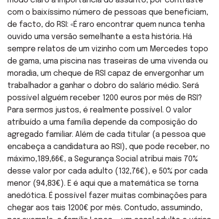
modo claro a importância do assunto, por contraste
com o baixíssimo número de pessoas que beneficiam,
de facto, do RSI: «É raro encontrar quem nunca tenha
ouvido uma versão semelhante a esta história. Há
sempre relatos de um vizinho com um Mercedes topo
de gama, uma piscina nas traseiras de uma vivenda ou
moradia, um cheque de RSI capaz de envergonhar um
trabalhador a ganhar o dobro do salário médio. Será
possível alguém receber 1200 euros por mês de RSI?
Para sermos justos, é realmente possível. O valor
atribuído a uma família depende da composição do
agregado familiar. Além de cada titular (a pessoa que
encabeça a candidatura ao RSI), que pode receber, no
máximo,189,66€, a Segurança Social atribui mais 70%
desse valor por cada adulto (132,76€), e 50% por cada
menor (94,83€). E é aqui que a matemática se torna
anedótica. É possível fazer muitas combinações para
chegar aos tais 1200€ por mês. Contudo, assumindo,