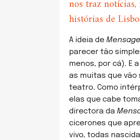
nos traz notícias,
histórias de Lisbo
A ideia de
Mensage
parecer tão simpl
menos, por cá). E a
as muitas que vão 
teatro. Como intérp
elas que cabe tomar
directora da
Mens
cicerones que apre
vivo, todas nascid