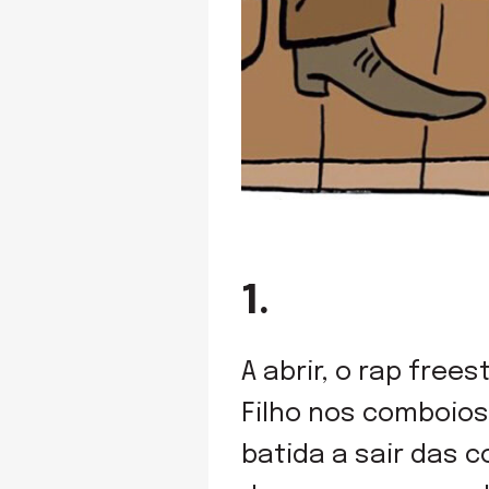
1.
A abrir, o rap free
Filho nos comboios
batida a sair das