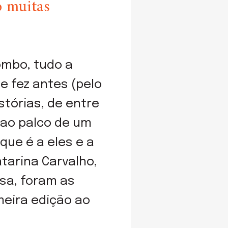
o muitas
ombo, tudo a
 fez antes (pelo
stórias, de entre
 ao palco de um
que é a eles e a
atarina Carvalho,
asa, foram as
meira edição ao