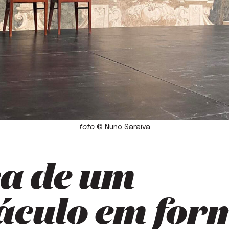
foto
© Nuno Saraiva
a de um
áculo em for