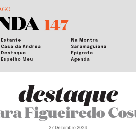
AGO
147
Estante
Na Montra
Casa da Andrea
Saramaguiana
Destaque
Epígrafe
Espelho Meu
Agenda
destaque
ara Figueiredo Cos
27 Dezembro 2024