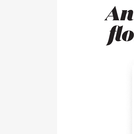
An
fl