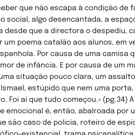
ceber que não escapa à condição de f
co social, algo desencantada, a espaç
ra desde que a directora o despediu, 
er um poema catalão aos alunos, em v
 espanhola. Por causa de uma camisa 
mor de infância. E por causa de um m
uma situação pouco clara, um assalto
E Ismael, estúpido que nem uma porta
ro. Foi aí que tudo começou.» (pg.34)
e emocional é, então, abalroada por
 são caso de polícia, roteiro de esp
osófico-existencial, trama psicanalític