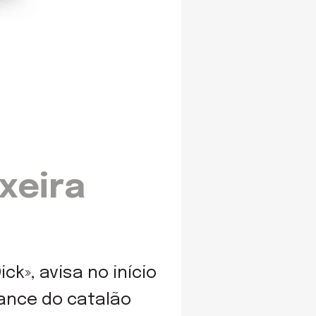
xeira
k», avisa no início
ance do catalão