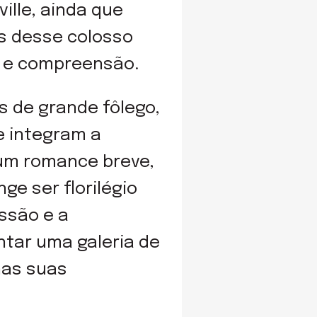
ille, ainda que
s desse colosso
ão e compreensão.
 de grande fôlego,
e integram a
 um romance breve,
ge ser florilégio
issão e a
tar uma galeria de
nas suas