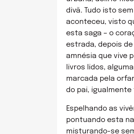
divã. Tudo isto se
aconteceu, visto 
esta saga – o cora
estrada, depois de
amnésia que vive 
livros lidos, algu
marcada pela orfan
do pai, igualmente 
Espelhando as vivê
pontuando esta nar
misturando-se sem 