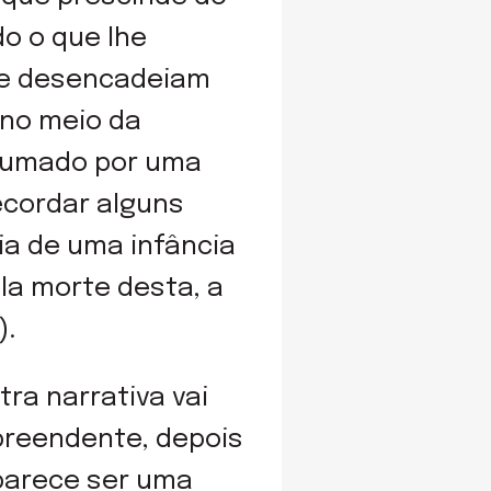
do o que lhe
ue desencadeiam
 no meio da
rrumado por uma
ecordar alguns
ia de uma infância
la morte desta, a
).
ra narrativa vai
preendente, depois
 parece ser uma