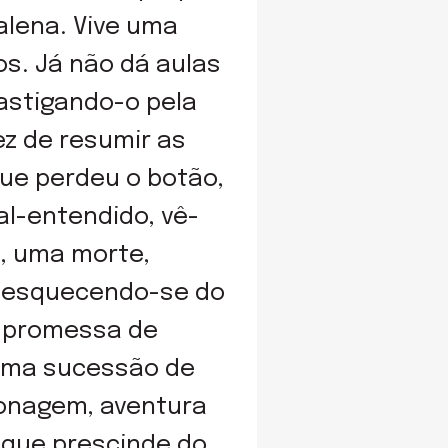
alena. Vive uma
os. Já não dá aulas
castigando-o pela
ez de resumir as
que perdeu o botão,
al-entendido, vê-
, uma morte,
, esquecendo-se do
 A promessa de
 uma sucessão de
ionagem, aventura
a que prescinde do