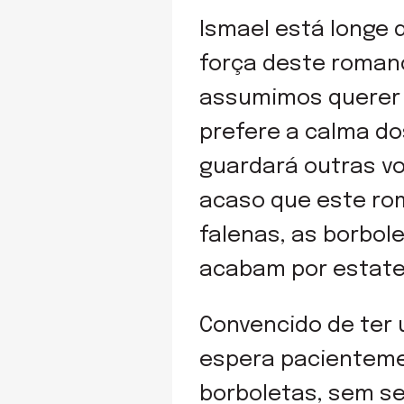
Ismael está longe 
força deste romanc
assumimos querer 
prefere a calma d
guardará outras vo
acaso que este ro
falenas, as borbol
acabam por estatel
Convencido de ter
espera pacientemen
borboletas, sem se