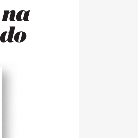
 na
ndo