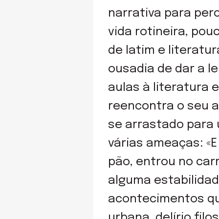
narrativa para per
vida rotineira, pou
de latim e literatu
ousadia de dar a l
aulas à literatura
reencontra o seu a
se arrastado para 
várias ameaças: «
pão, entrou no car
alguma estabilidad
acontecimentos que
urbana, delírio fil