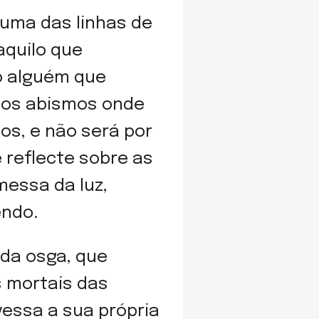
 uma das linhas de
aquilo que
o alguém que
dos abismos onde
os, e não será por
reflecte sobre as
messa da luz,
endo.
da osga, que
s mortais das
vessa a sua própria