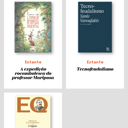
Estante
Estante
A expedição
Tecnofeudalismo
rocambolesca do
professor Mariposa