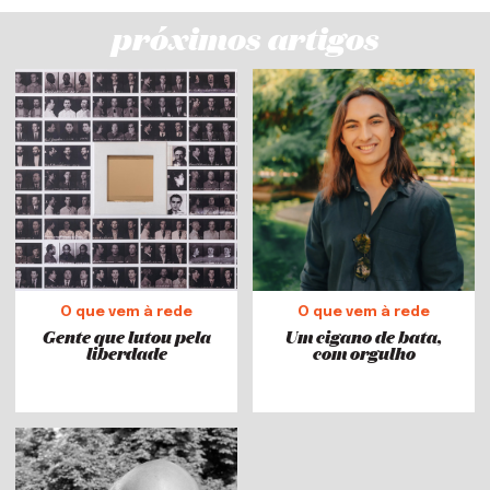
próximos artigos
O que vem à rede
O que vem à rede
Gente que lutou pela
Um cigano de bata,
liberdade
com orgulho