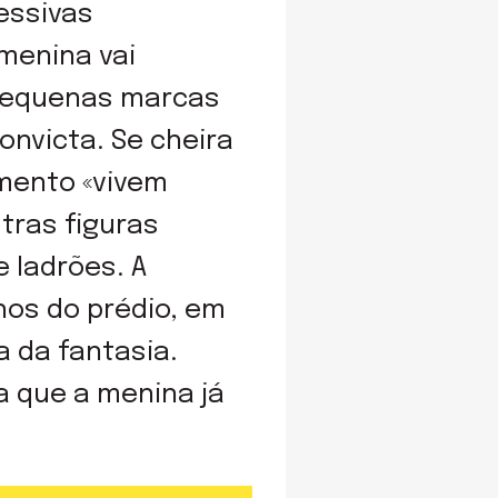
essivas
menina vai
 pequenas marcas
onvicta. Se cheira
amento «vivem
tras figuras
e ladrões. A
hos do prédio, em
a da fantasia.
ra que a menina já