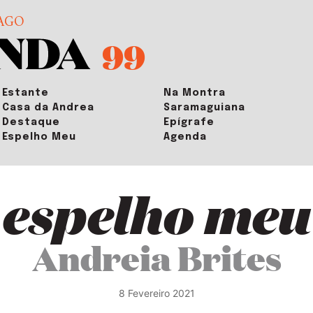
AGO
99
Estante
Na Montra
Casa da Andrea
Saramaguiana
Destaque
Epígrafe
Espelho Meu
Agenda
espelho meu
Andreia Brites
8 Fevereiro 2021