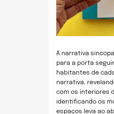
A narrativa sinco
para a porta segu
habitantes de cada
narrativa, revelan
com os interiores 
identificando os m
espaços leva ao a