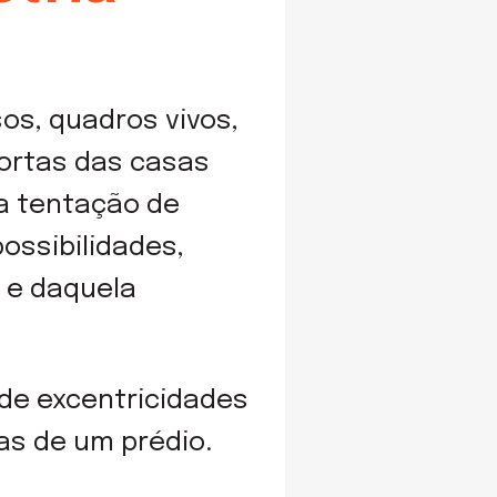
s, quadros vivos,
portas das casas
na tentação de
ossibilidades,
 e daquela
de excentricidades
as de um prédio.