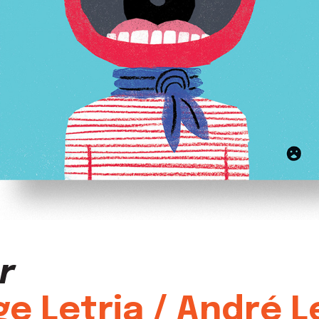
r
e Letria / André L