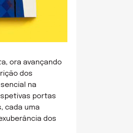
ta, ora avançando
rição dos
ssencial na
espetivas portas
s, cada uma
 exuberância dos
.