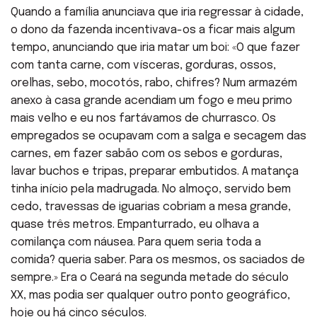
Quando a família anunciava que iria regressar à cidade,
o dono da fazenda incentivava-os a ficar mais algum
tempo, anunciando que iria matar um boi: «O que fazer
com tanta carne, com vísceras, gorduras, ossos,
orelhas, sebo, mocotós, rabo, chifres? Num armazém
anexo à casa grande acendiam um fogo e meu primo
mais velho e eu nos fartávamos de churrasco. Os
empregados se ocupavam com a salga e secagem das
carnes, em fazer sabão com os sebos e gorduras,
lavar buchos e tripas, preparar embutidos. A matança
tinha início pela madrugada. No almoço, servido bem
cedo, travessas de iguarias cobriam a mesa grande,
quase três metros. Empanturrado, eu olhava a
comilança com náusea. Para quem seria toda a
comida? queria saber. Para os mesmos, os saciados de
sempre.» Era o Ceará na segunda metade do século
XX, mas podia ser qualquer outro ponto geográfico,
hoje ou há cinco séculos.