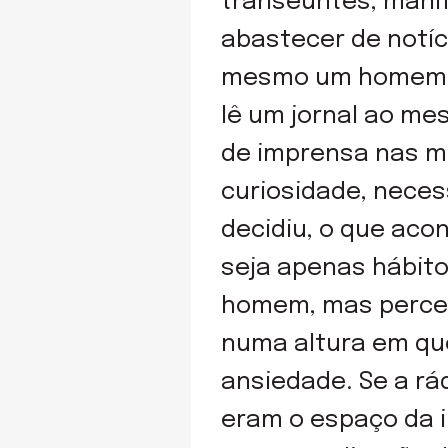
transeuntes, manif
abastecer de notíc
mesmo um homem q
lê um jornal ao me
de imprensa nas m
curiosidade, neces
decidiu, o que acon
seja apenas hábit
homem, mas perceb
numa altura em qu
ansiedade. Se a rá
eram o espaço da i