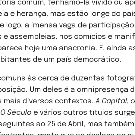
tória comum, tenhamo-la vivido ou a
a e herança, mas estão longe do paí
logo, a imensa vaga de participação p
es e assembleias, nos comícios e mani
parece hoje uma anacronia. E, ainda as
bitantes de um país democrático.
comuns às cerca de duzentas fotogra
osição. Um deles é a omnipresença de
s mais diversos contextos.
A Capital
, 
,
O Século
e vários outros títulos sur
seguintes ao 25 de Abril, mas também