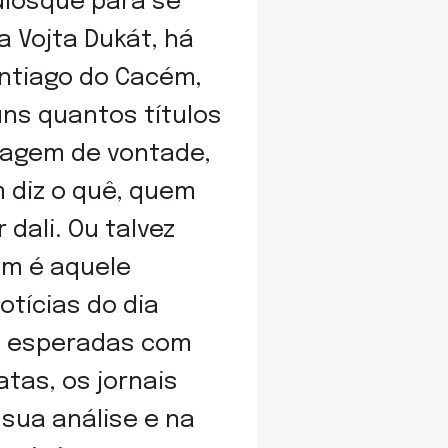
uiosque para se
a Vojta Dukát, há
tiago do Cacém,
uns quantos títulos
magem de vontade,
 diz o quê, quem
dali. Ou talvez
em é aquele
tícias do dia
m esperadas com
tas, os jornais
sua análise e na