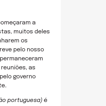
s começaram a
stas, muitos deles
unharem os
reve pelo nosso
os permaneceram
reuniões, as
pelo governo
te.
ção portuguesa)
é