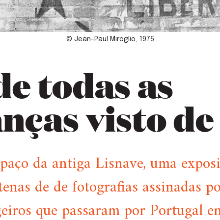
© Jean-Paul Miroglio, 1975
de todas as
nças visto de
paço da antiga Lisnave, uma expos
tenas de de fotografias assinadas p
geiros que passaram por Portugal e