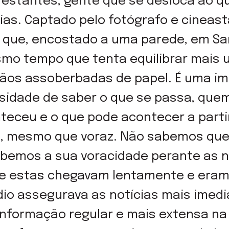
estantes, gente que se desloca ao q
ias. Captado pelo fotógrafo e cineast
ue, encostado a uma parede, em San
smo tempo que tenta equilibrar mais 
ãos assoberbadas de papel. É uma i
sidade de saber o que se passa, quem
teceu e o que pode acontecer a partir 
o, mesmo que voraz. Não sabemos qu
emos a sua voracidade perante as no
e estas chegavam lentamente e era
dio assegurava as notícias mais imedia
nformação regular e mais extensa na 