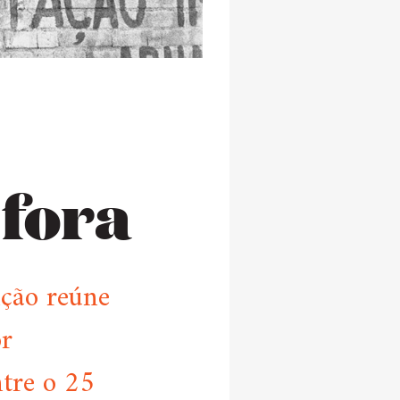
 fora
ição reúne
or
ntre o 25