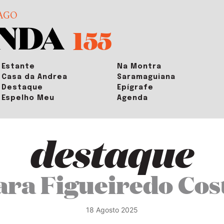
AGO
155
Estante
Na Montra
Casa da Andrea
Saramaguiana
Destaque
Epígrafe
Espelho Meu
Agenda
destaque
ara Figueiredo Cos
18 Agosto 2025