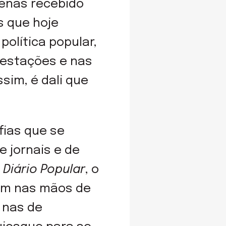
penas recebido
s que hoje
olítica popular,
festações e nas
sim, é dali que
fias que se
 jornais e de
o
Diário Popular
, o
gem nas mãos de
 nas de