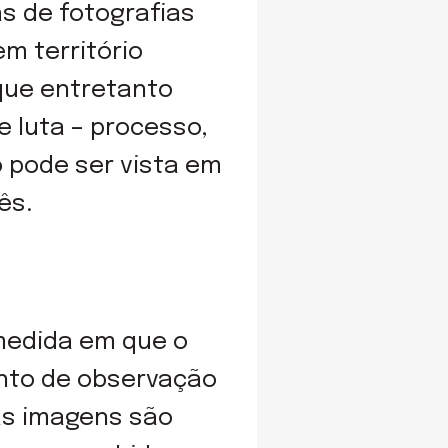
s de fotografias
m território
que entretanto
 luta – processo,
o pode ser vista em
ês.
 medida em que o
nto de observação
as imagens são