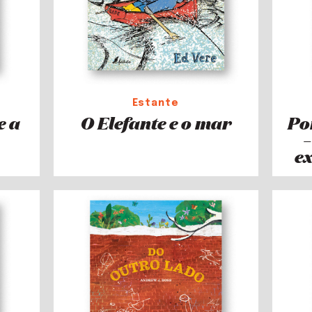
Estante
e a
O Elefante e o mar
Po
–
e