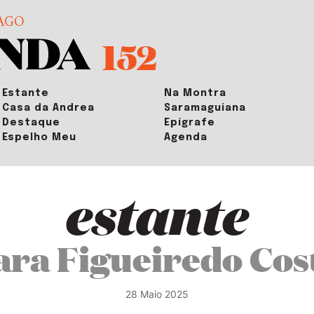
AGO
152
Estante
Na Montra
Casa da Andrea
Saramaguiana
Destaque
Epígrafe
Espelho Meu
Agenda
estante
ara Figueiredo Cos
28 Maio 2025