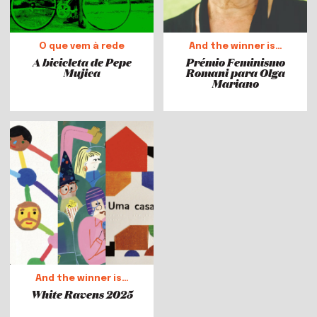
O que vem à rede
And the winner is…
A bicicleta de Pepe
Prémio Feminismo
Mujica
Romani para Olga
Mariano
And the winner is…
White Ravens 2025