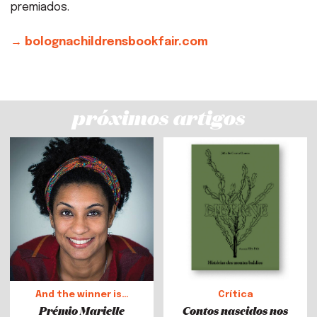
premiados.
→ bolognachildrensbookfair.com
próximos artigos
And the winner is…
Crítica
Prémio Marielle
Contos nascidos nos