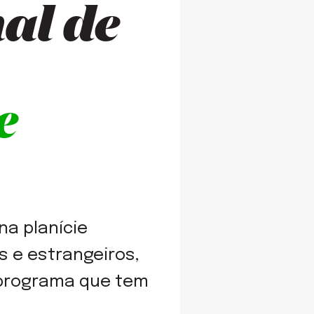
nal de
e
na planície
 e estrangeiros,
 programa que tem