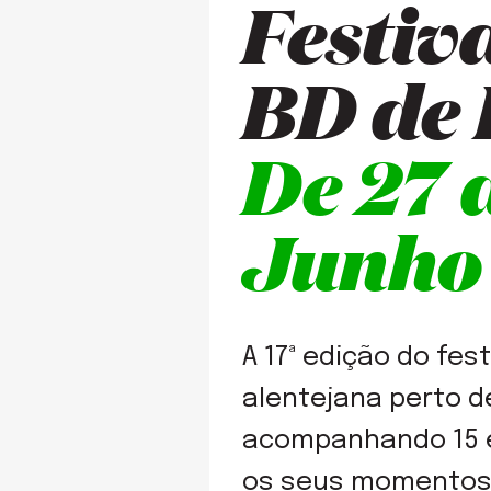
Festiv
BD de 
De 27 
Junho
A 17ª edição do fes
alentejana perto d
acompanhando 15 e
os seus momentos 