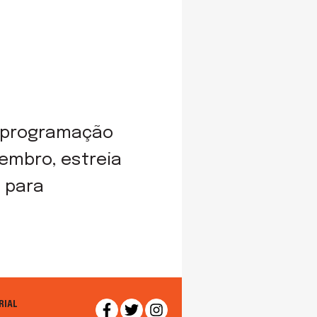
om programação
embro, estreia
 para
RIAL