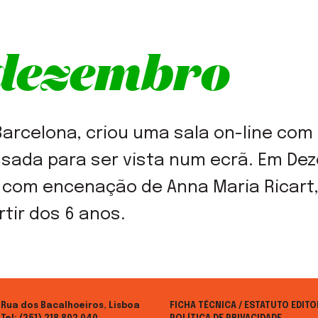
2 dezembro
e Barcelona, criou uma sala on-line c
sada para ser vista num ecrã. Em Dez
 com encenação de Anna Maria Ricart,
tir dos 6 anos.
Rua dos Bacalhoeiros, Lisboa
FICHA TÉCNICA / ESTATUTO EDITO