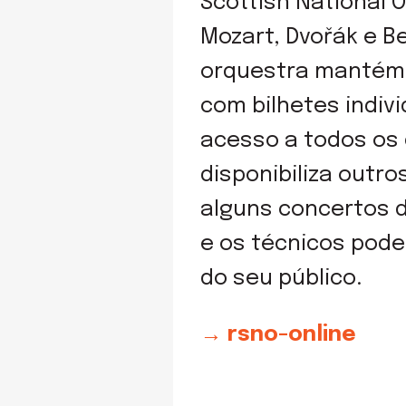
Scottish National 
Mozart, Dvořák e B
orquestra mantém 
com bilhetes indiv
acesso a todos os 
disponibiliza outr
alguns concertos d
e os técnicos pode
do seu público.
→ rsno-online