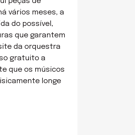
ui peças de
há vários meses, a
a do possível,
turas que garantem
site da orquestra
so gratuito a
nte que os músicos
fisicamente longe