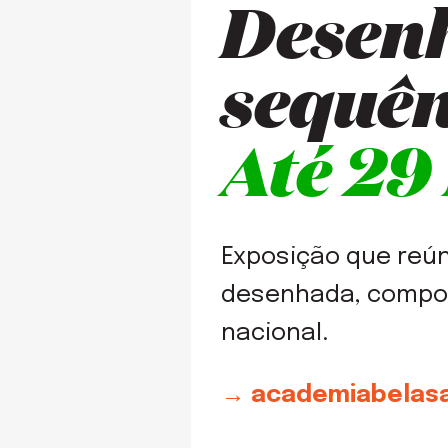
Desenh
sequên
Até 29
Exposição que reú
desenhada, compon
nacional.
→ academiabelasa