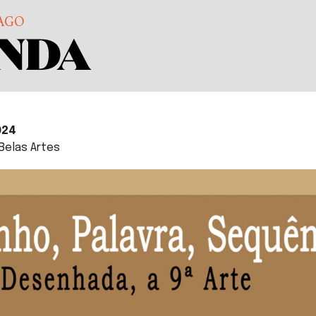
AGO
024
Belas Artes