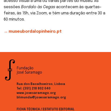
acesso visual a uma ou várias partes do museu. As
sessões
Bordalo às Cegas
acontecem às quartas-
feiras, às 15h, via Zoom, e têm uma duração entre 30 a
60 minutos.
→ museubordalopinheiro.pt
Rua dos Bacalhoeiros, Lisboa
Tel:
(351) 218 802 040
www.josesaramago.org
blimunda@josesaramago.org
FICHA TÉCNICA / ESTATUTO EDITORIAL